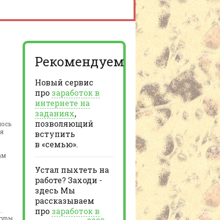
Рекомендуем
Новый сервис
про
заработок в
интернете на
заданиях
,
позволяющий
лось
ся
вступить
в «семью».
ам
Устал пыхтеть на
работе? Заходи -
здесь Мы
рассказываем
про
заработок в
.
туры