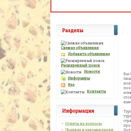
Разделы
Свежие объявления
Добавить объявление
Расширенный поиск
Новости
Вы 
Информеры
лиш
нов
Rss
поз
Контакты
есл
сто
име
Информация
Тур
тур
стр
Ответы на вопросы
про
Правила и рекомендации
Поэ