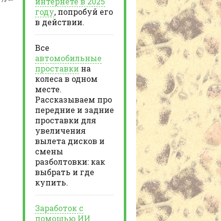
интернете в 2025
году
, попробуй его
в действии.
Все
автомобильные
проставки
на
колеса в одном
месте.
Рассказываем про
передние и задние
проставки для
увеличения
вылета дисков и
смены
разболтовки: как
выбрать и где
купить.
Заработок с
помощью ИИ