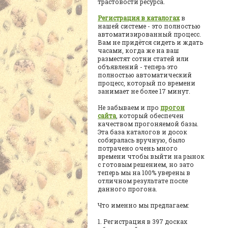
трастовости ресурса.
Регистрация в каталогах
в
нашей системе - это полностью
автоматизированный процесс.
Вам не придётся сидеть и ждать
часами, когда же на ваш
разместят сотни статей или
объявлений - теперь это
полностью автоматический
процесс, который по времени
занимает не более 17 минут.
Не забываем и про
прогон
сайта
, который обеспечен
качеством прогоняемой базы.
Эта база каталогов и досок
собиралась вручную, было
потрачено очень много
времени чтобы выйти на рынок
с готовым решением, но зато
теперь мы на 100% уверены в
отличном результате после
данного прогона.
Что именно мы предлагаем:
1. Регистрация в 397 досках