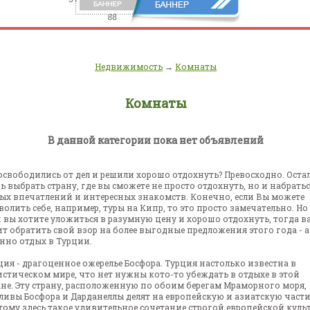
Недвижимость
→
Комнаты
Комнаты
В данной категории пока нет объявлений
освободились от дел и решили хорошо отдохнуть? Превосходно. Оста
ь выбрать страну, где вы сможете не просто отдохнуть, но и набрать
ых впечатлений и интересных знакомств. Конечно, если Вы можете
волить себе, например, туры на Кипр, то это просто замечательно. Но
и вы хотите уложиться в разумную цену и хорошо отдохнуть, тогда в
ит обратить свой взор на более выгодные предложения этого года - а
нно отдых в Турции.
ция - драгоценное ожерелье Босфора. Турция настолько известна в
истическом мире, что нет нужны кото-то убеждать в отдыхе в этой
ане. Эту страну, расположенную по обоим берегам Мраморного моря,
ливы Босфора и Дарданеллы делят на европейскую и азиатскую части
тому здесь такое удивительное сочетание строгой европейской куль