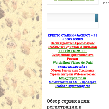
и в
КРИПТО СТАВКИ +JACKPOT + FS
+ 500% BONUS
Наслаждайтесь Просмотром
Любимых Сериалов И Фильмов
+++ Fire Faucet +++
Суверенная криптовалюта
России
Watch Short Videos Get Paid
скрипты для сайта
Обмен Визитами Ссылками
Сервис витрин Web-мастерам
https://criptotron.ru
Моментальная AML - Проверка
Любого Криптоадреса
Обзор сервиса для
регистрации в