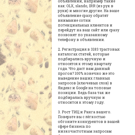
объявлений, например такие
как: OLX, slando, IRR (из рук в
руки) и многие другие. На ваше
объявление сразу обратят
внимание сотни
потенциальных клиентов и
перейдут на ваш сайт или сразу
позвонят по указанному
телефону в объявлении.
2. Регистрация в 3183 трастовых
каталогах статей, которые
подбирались вручную и
относятся к этому кварталу
года. Что даст вам данный
прогон? 100% конечно же это
выведение ваших главных
запросов (ключевых слов) в
Яндекс и Google на топовые
позиции. Ведь база так же
подбиралась вручную и
относится к этому году.
3. Рост ТИЦ и Ранга вашего.
Поверьте вы с лёгкостью
обгоните конкурентов в вашей
сфере бизнеса по
низкочастотным запросам