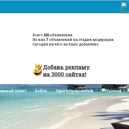
Всего
162
объявления
Из них
7
объявлений на стадии модерации
Сегодня ничего не было добавлено
ление
Турция - страна контрастов
Турция в мае
Добавь
рекламу
на
3000
сайтах!
елённый пункт
Войти
Зарегистрироваться