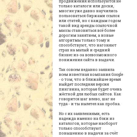
продвижения используются не
только каталоги или доски,
многие уже давно научились
пользоваться биржами ссылок
или статей, но с каждым годом
такой вид аренды ссылочной
массы становиться всё более
дорогим занятием, а новые
алгоритмы только тому и
способствуют, что нагоняют
страх на малый и средний
бизнес из-за всевозможного
понижения сайта в выдачи.
Так совсем недавно заявила
всем известная компания Google
- о том, что в ближайшее время
выйдет последняя версия
пингвина, которая будет очень
жёсткой для любых сайтов. Как
говорится шаг влево, шаг не
туда - и ты вылетел как пробка.
Но с их заявлениями, есть
надежда именно на бэки из
каталогов, которые наоборот
только способствуют
повышению в выдачи за счёт