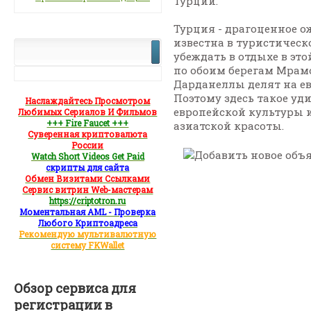
Турции.
Турция - драгоценное о
известна в туристическ
убеждать в отдыхе в это
по обоим берегам Мрам
Дарданеллы делят на ев
Поэтому здесь такое уд
Наслаждайтесь Просмотром
европейской культуры 
Любимых Сериалов И Фильмов
+++ Fire Faucet +++
азиатской красоты.
Суверенная криптовалюта
России
Watch Short Videos Get Paid
скрипты для сайта
Обмен Визитами Ссылками
Сервис витрин Web-мастерам
https://criptotron.ru
Моментальная AML - Проверка
Любого Криптоадреса
Рекомендую мультивалютную
систему FKWallet
Обзор сервиса для
регистрации в