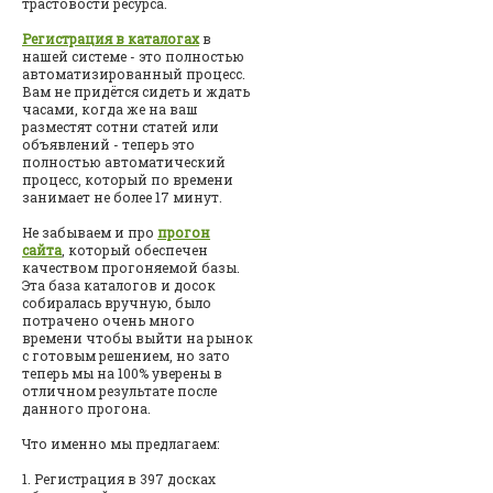
трастовости ресурса.
Регистрация в каталогах
в
нашей системе - это полностью
автоматизированный процесс.
Вам не придётся сидеть и ждать
часами, когда же на ваш
разместят сотни статей или
объявлений - теперь это
полностью автоматический
процесс, который по времени
занимает не более 17 минут.
Не забываем и про
прогон
сайта
, который обеспечен
качеством прогоняемой базы.
Эта база каталогов и досок
собиралась вручную, было
потрачено очень много
времени чтобы выйти на рынок
с готовым решением, но зато
теперь мы на 100% уверены в
отличном результате после
данного прогона.
Что именно мы предлагаем:
1. Регистрация в 397 досках