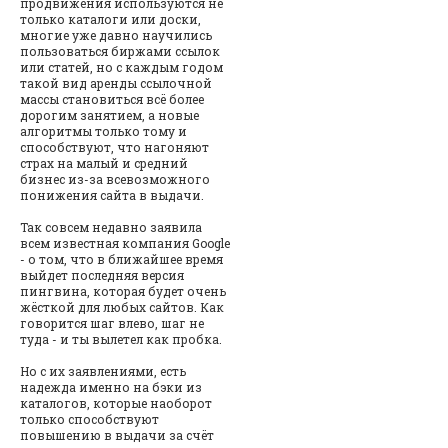
продвижения используются не
только каталоги или доски,
многие уже давно научились
пользоваться биржами ссылок
или статей, но с каждым годом
такой вид аренды ссылочной
массы становиться всё более
дорогим занятием, а новые
алгоритмы только тому и
способствуют, что нагоняют
страх на малый и средний
бизнес из-за всевозможного
понижения сайта в выдачи.
Так совсем недавно заявила
всем известная компания Google
- о том, что в ближайшее время
выйдет последняя версия
пингвина, которая будет очень
жёсткой для любых сайтов. Как
говорится шаг влево, шаг не
туда - и ты вылетел как пробка.
Но с их заявлениями, есть
надежда именно на бэки из
каталогов, которые наоборот
только способствуют
повышению в выдачи за счёт