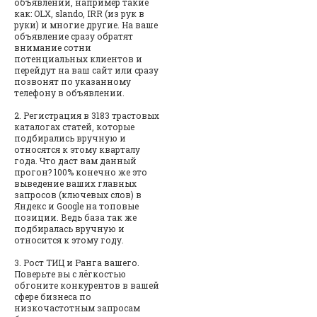
объявлений, например такие
как: OLX, slando, IRR (из рук в
руки) и многие другие. На ваше
объявление сразу обратят
внимание сотни
потенциальных клиентов и
перейдут на ваш сайт или сразу
позвонят по указанному
телефону в объявлении.
2. Регистрация в 3183 трастовых
каталогах статей, которые
подбирались вручную и
относятся к этому кварталу
года. Что даст вам данный
прогон? 100% конечно же это
выведение ваших главных
запросов (ключевых слов) в
Яндекс и Google на топовые
позиции. Ведь база так же
подбиралась вручную и
относится к этому году.
3. Рост ТИЦ и Ранга вашего.
Поверьте вы с лёгкостью
обгоните конкурентов в вашей
сфере бизнеса по
низкочастотным запросам