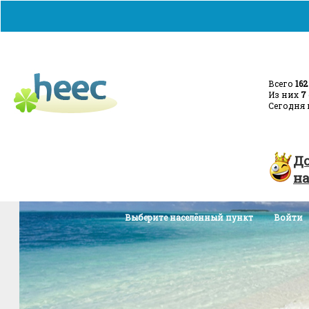
Всего
162
Из них
7
Сегодня 
Главная
Добавить объявление
Турция - с
Д
н
Выберите населённый пункт
Войти