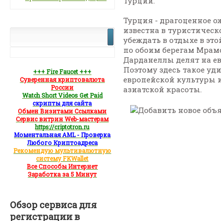
Турции.
Турция - драгоценное о
известна в туристическ
убеждать в отдыхе в это
по обоим берегам Мрам
Дарданеллы делят на ев
Поэтому здесь такое уд
+++ Fire Faucet +++
европейской культуры 
Суверенная криптовалюта
России
азиатской красоты.
Watch Short Videos Get Paid
скрипты для сайта
Обмен Визитами Ссылками
Сервис витрин Web-мастерам
https://criptotron.ru
Моментальная AML - Проверка
Любого Криптоадреса
Рекомендую мультивалютную
систему FKWallet
Все Способы Интернет
Заработка за 5 Минут
Обзор сервиса для
регистрации в