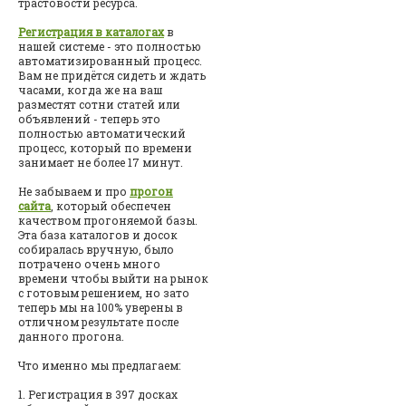
трастовости ресурса.
Регистрация в каталогах
в
нашей системе - это полностью
автоматизированный процесс.
Вам не придётся сидеть и ждать
часами, когда же на ваш
разместят сотни статей или
объявлений - теперь это
полностью автоматический
процесс, который по времени
занимает не более 17 минут.
Не забываем и про
прогон
сайта
, который обеспечен
качеством прогоняемой базы.
Эта база каталогов и досок
собиралась вручную, было
потрачено очень много
времени чтобы выйти на рынок
с готовым решением, но зато
теперь мы на 100% уверены в
отличном результате после
данного прогона.
Что именно мы предлагаем:
1. Регистрация в 397 досках