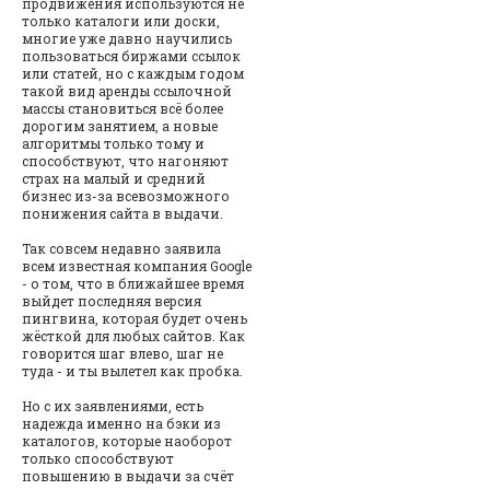
продвижения используются не
только каталоги или доски,
многие уже давно научились
пользоваться биржами ссылок
или статей, но с каждым годом
такой вид аренды ссылочной
массы становиться всё более
дорогим занятием, а новые
алгоритмы только тому и
способствуют, что нагоняют
страх на малый и средний
бизнес из-за всевозможного
понижения сайта в выдачи.
Так совсем недавно заявила
всем известная компания Google
- о том, что в ближайшее время
выйдет последняя версия
пингвина, которая будет очень
жёсткой для любых сайтов. Как
говорится шаг влево, шаг не
туда - и ты вылетел как пробка.
Но с их заявлениями, есть
надежда именно на бэки из
каталогов, которые наоборот
только способствуют
повышению в выдачи за счёт