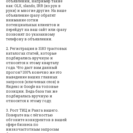
объявлений, например такие
как: OLX, slando, IRR (из рук в
руки) и многие другие. На ваше
объявление сразу обратят
внимание сотни
потенциальных клиентов и
перейдут на ваш сайт или сразу
позвонят по указанному
телефону в объявлении.
2. Регистрация в 3183 трастовых
каталогах статей, которые
подбирались вручную и
относятся к этому кварталу
года. Что даст вам данный
прогон? 100% конечно же это
выведение ваших главных
запросов (ключевых слов) в
Яндекс и Google на топовые
позиции. Ведь база так же
подбиралась вручную и
относится к этому году.
3. Рост ТИЦ и Ранга вашего.
Поверьте вы с лёгкостью
обгоните конкурентов в вашей
сфере бизнеса по
низкочастотным запросам