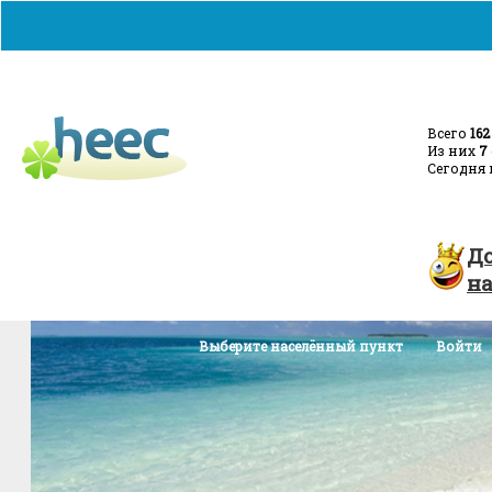
Всего
162
Из них
7
Сегодня 
Главная
Добавить объявление
Турция - с
Д
н
Выберите населённый пункт
Войти