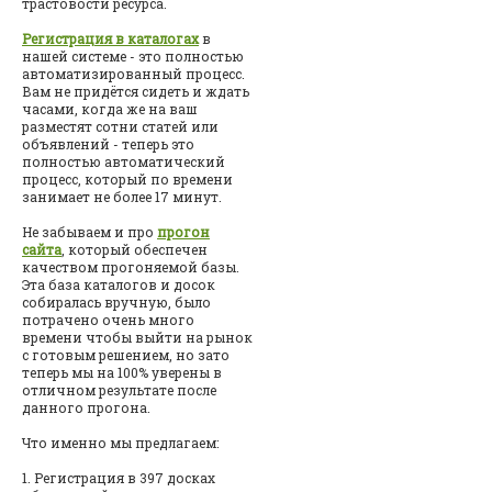
трастовости ресурса.
Регистрация в каталогах
в
нашей системе - это полностью
автоматизированный процесс.
Вам не придётся сидеть и ждать
часами, когда же на ваш
разместят сотни статей или
объявлений - теперь это
полностью автоматический
процесс, который по времени
занимает не более 17 минут.
Не забываем и про
прогон
сайта
, который обеспечен
качеством прогоняемой базы.
Эта база каталогов и досок
собиралась вручную, было
потрачено очень много
времени чтобы выйти на рынок
с готовым решением, но зато
теперь мы на 100% уверены в
отличном результате после
данного прогона.
Что именно мы предлагаем:
1. Регистрация в 397 досках