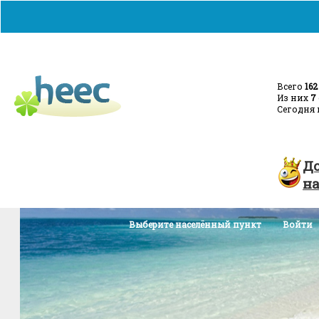
Всего
162
Из них
7
Сегодня 
Главная
Добавить объявление
Турция - с
Д
н
Выберите населённый пункт
Войти