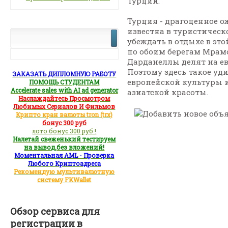
Турции.
Турция - драгоценное о
известна в туристическ
убеждать в отдыхе в это
по обоим берегам Мрам
Дарданеллы делят на ев
Поэтому здесь такое уд
ЗАКАЗАТЬ ДИПЛОМНУЮ РАБОТУ
европейской культуры 
ПОМОЩЬ СТУДЕНТАМ
Accelerate sales with AI ad generator
азиатской красоты.
Наслаждайтесь Просмотром
Любимых Сериалов И Фильмов
Крипто кран валюты tron (trx)
бонус 300 руб
лото бонус 300 руб !
Налетай свеженький тестируем
на вывод,без вложений!
Моментальная AML - Проверка
Любого Криптоадреса
Рекомендую мультивалютную
систему FKWallet
Обзор сервиса для
регистрации в