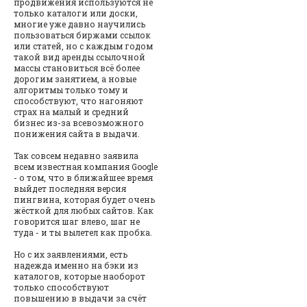
продвижения используются не
только каталоги или доски,
многие уже давно научились
пользоваться биржами ссылок
или статей, но с каждым годом
такой вид аренды ссылочной
массы становиться всё более
дорогим занятием, а новые
алгоритмы только тому и
способствуют, что нагоняют
страх на малый и средний
бизнес из-за всевозможного
понижения сайта в выдачи.
Так совсем недавно заявила
всем известная компания Google
- о том, что в ближайшее время
выйдет последняя версия
пингвина, которая будет очень
жёсткой для любых сайтов. Как
говорится шаг влево, шаг не
туда - и ты вылетел как пробка.
Но с их заявлениями, есть
надежда именно на бэки из
каталогов, которые наоборот
только способствуют
повышению в выдачи за счёт