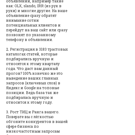
объявлений, например такие
как: OLX, slando, IRR (из рук в
руки) и многие другие. На ваше
объявление сразу обратят
внимание сотни
потенциальных клиентов и
перейдут на ваш сайт или сразу
позвонят по указанному
телефону в объявлении.
2. Регистрация в 3183 трастовых
каталогах статей, которые
подбирались вручную и
относятся к этому кварталу
года. Что даст вам данный
прогон? 100% конечно же это
выведение ваших главных
запросов (ключевых слов) в
Яндекс и Google на топовые
позиции. Ведь база так же
подбиралась вручную и
относится к этому году.
3. Рост ТИЦ и Ранга вашего.
Поверьте вы с лёгкостью
обгоните конкурентов в вашей
сфере бизнеса по
низкочастотным запросам